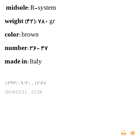
midsole
: R-system
weight (42)
: 780 gr
color
: brown
number
: 36- 47
made in
: Italy
12:28 , 1393/09/20
12:28 , 2014/12/11