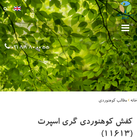
021 88 80 00 55
خانه
مطالب کوهنوردی
کفش کوهنوردی گری اسپرت
(11613)