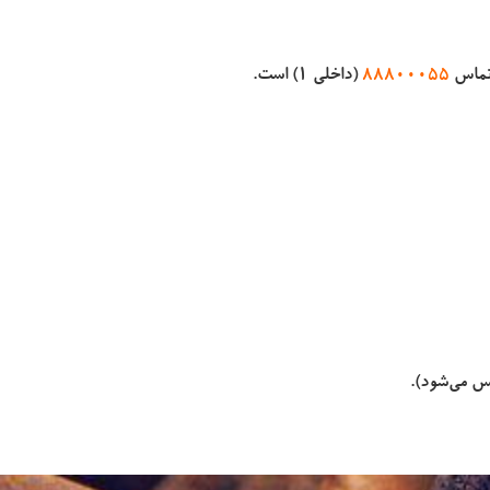
88800055
(داخلی 1) است.
کس می‌شود).