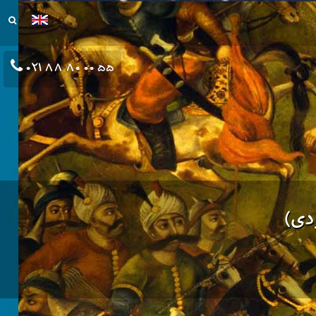
021 88 80 00 55
ردی)