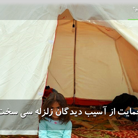
م؟
مایت از آسیب دیدگان زلزله سی سخت