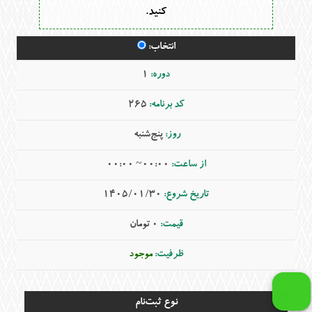
کنید.
1
265
پنج‌شنبه
00:00~ 00:00
1405/01/30
0 تومان
موجود
نوع ثبت‌نام