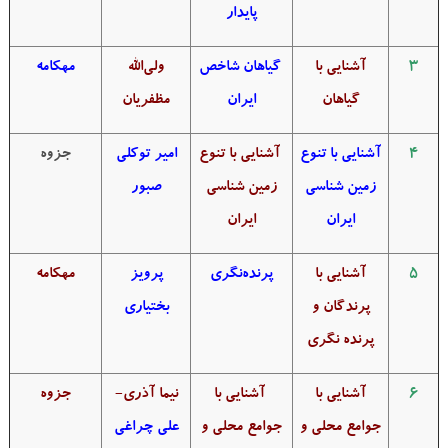
پایدار
3
آشنایی با
گیاهان شاخص
ولی‌الله
مهکامه
گیاهان
ایران
مظفریان
4
آشنایی با تنوع
آشنایی با تنوع
امیر توکلی
جزوه
زمین شناسی
زمین شناسی
صبور
ایران
ایران
5
آشنایی با
پرنده‌نگری
پرویز
مهکامه
پرندگان و
بختیاری
پرنده نگری
6
آشنایی با
آشنایی با
نیما آذری-
جزوه
جوامع محلی و
جوامع محلی و
علی چراغی