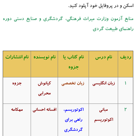
اسکن و در پروفایل خود آپلود کنید.
منابع آزمون وزارت میراث فرهنگی، گردشگری و صنایع دستی دوره
راهنمای طبیعت گردی
ردیف
نام درس
نام کتاب یا
نام نویسنده
نام انتشارات
جزوه
1
زبان انگلیسی
زبان تخصصی
کیانوش
جزوه
محرابی
2
مبانی
اکوتوریسم،
افسانه احسانی
مهکامه
اکوتوریسم
راهی برای
گردشگری