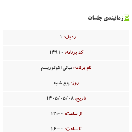
زمانبندی جلسات
1
14910
مبانی اکوتوریسم
پنج شنبه
1405/05/08
13:00
16:00