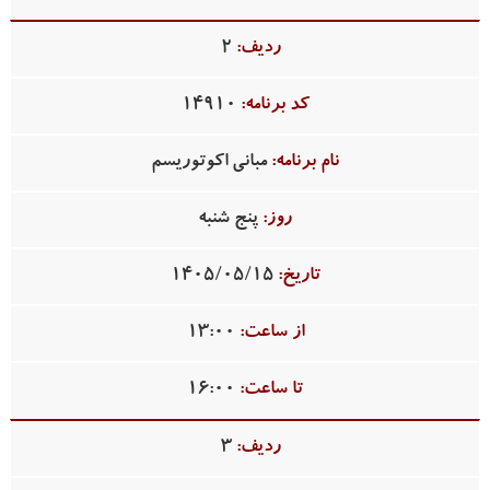
2
14910
مبانی اکوتوریسم
پنج شنبه
1405/05/15
13:00
16:00
3