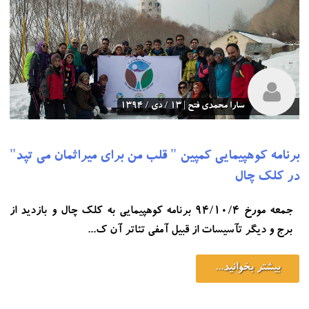
سارا محمدی فتح | 13 / دی / 1394
برنامه کوهپیمایی کمپین " قلب من برای میراثمان می تپد"
در کلک چال
جمعه مورخ 94/10/4 برنامه کوهپیمایی به کلک چال و بازدید از
برج و دیگر تآسیسات از قبیل آمفی تئاتر آن ک...
بیشتر بخوانید...