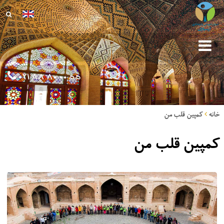
021 88 80 00 55
خانه
کمپین قلب من
کمپین قلب من