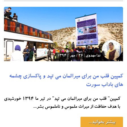
ندا مهدوی | 26 / مهر / 1394
کمپین قلب من برای میراثمان می تپد و پاکسازی چشمه
های باداب سورت
کمپین" قلب من برای میراثمان می تپد" در تیر ما 1394 خورشیدی
با هدف حفاظت از میراث ملموس و ناملموس بشر...
بیشتر بخوانید...